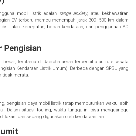
ngguna mobil listrik adalah
range anxiety
, atau kekhawatiran
ebagian EV terbaru mampu menempuh jarak 300–500 km dalam
kondisi jalan, kecepatan, beban kendaraan, dan penggunaan AC
r Pengisian
n besar, terutama di daerah-daerah terpencil atau rute wisata
Pengisian Kendaraan Listrik Umum). Berbeda dengan SPBU yang
n tidak merata.
, pengisian daya mobil listrik tetap membutuhkan waktu lebih
l. Dalam situasi touring, waktu tunggu ini bisa mengganggu
 di lokasi dan sedang digunakan oleh kendaraan lain.
Rumit