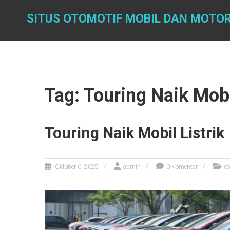
Skip
to
SITUS OTOMOTIF MOBIL DAN MOTOR
content
Tag: Touring Naik Mobi
Touring Naik Mobil Listrik
Oktober 6, 2025
admin
0 Komentar
ot