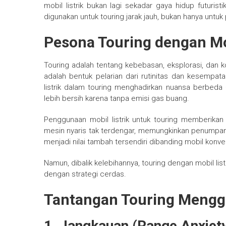
mobil listrik bukan lagi sekadar gaya hidup futuristi
digunakan untuk touring jarak jauh, bukan hanya untuk 
Pesona Touring dengan Mob
Touring adalah tentang kebebasan, eksplorasi, dan 
adalah bentuk pelarian dari rutinitas dan kesempa
listrik dalam touring menghadirkan nuansa berbeda 
lebih bersih karena tanpa emisi gas buang.
Penggunaan mobil listrik untuk touring memberika
mesin nyaris tak terdengar, memungkinkan penumpang
menjadi nilai tambah tersendiri dibanding mobil konve
Namun, dibalik kelebihannya, touring dengan mobil li
dengan strategi cerdas.
Tantangan Touring Menggu
1.
Jangkauan (Range Anxiet