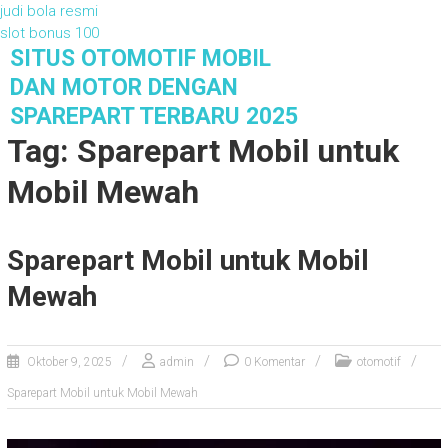
judi bola resmi
slot bonus 100
S
SITUS OTOMOTIF MOBIL
k
DAN MOTOR DENGAN
i
SPAREPART TERBARU 2025
p
Tag: Sparepart Mobil untuk
t
o
Mobil Mewah
c
o
n
t
Sparepart Mobil untuk Mobil
e
Mewah
n
t
Oktober 9, 2025
admin
0 Komentar
otomotif
Sparepart Mobil untuk Mobil Mewah