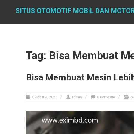
Skip
to
SITUS OTOMOTIF MOBIL DAN MOTOR
content
Tag: Bisa Membuat Me
Bisa Membuat Mesin Lebi
Oktober 9, 2025
admin
0 Komentar
ot