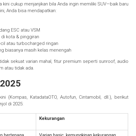
a kini cukup menjanjikan bila Anda ingin memiliki SUV—baik baru
 ini, Anda bisa mendapatkan:
kadang ESC atau VSM
di kota & pinggiran
ecil atau turbocharged ringan
hing biasanya masih kelas menengah
dak sekuat varian mahal, fitur premium seperti sunroof, audio
m atau tidak ada.
 2025
ni (Kompas, KatadataOTO, Autofun, Cintamobil, dll.), berikut
ol di 2025:
Kekurangan
up bertenaga
Varian basic, kemungkinan kekurangan