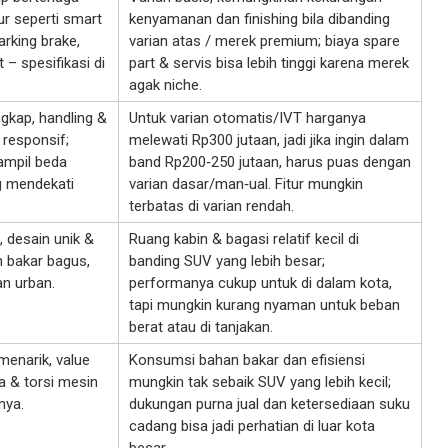
ur seperti smart
kenyamanan dan finishing bila dibanding
arking brake,
varian atas / merek premium; biaya spare
t – spesifikasi di
part & servis bisa lebih tinggi karena merek
agak niche.
ngkap, handling &
Untuk varian otomatis/IVT harganya
 responsif;
melewati Rp300 jutaan, jadi jika ingin dalam
tampil beda
band Rp200‑250 jutaan, harus puas dengan
g mendekati
varian dasar/man‑ual. Fitur mungkin
terbatas di varian rendah.
, desain unik &
Ruang kabin & bagasi relatif kecil di
n bakar bagus,
banding SUV yang lebih besar;
n urban.
performanya cukup untuk di dalam kota,
tapi mungkin kurang nyaman untuk beban
berat atau di tanjakan.
menarik, value
Konsumsi bahan bakar dan efisiensi
a & torsi mesin
mungkin tak sebaik SUV yang lebih kecil;
nya.
dukungan purna jual dan ketersediaan suku
cadang bisa jadi perhatian di luar kota