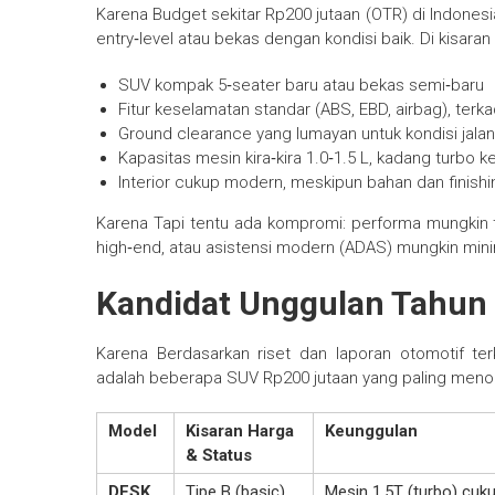
Karena Budget sekitar Rp200 jutaan (OTR) di Indonesi
entry‑level atau bekas dengan kondisi baik. Di kisaran
SUV kompak 5‑seater baru atau bekas semi‑baru
Fitur keselamatan standar (ABS, EBD, airbag), ter
Ground clearance yang lumayan untuk kondisi jalan 
Kapasitas mesin kira‑kira 1.0‑1.5 L, kadang turbo k
Interior cukup modern, meskipun bahan dan finis
Karena Tapi tentu ada kompromi: performa mungkin ti
high‑end, atau asistensi modern (ADAS) mungkin mini
Kandidat Unggulan Tahun
Karena Berdasarkan riset dan laporan otomotif terki
adalah beberapa SUV Rp200 jutaan yang paling menonj
Model
Kisaran Harga
Keunggulan
& Status
DFSK
Tipe B (basic)
Mesin 1.5T (turbo) cuk