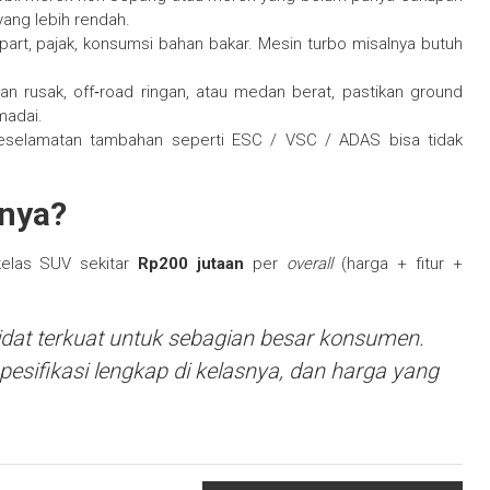
 yang lebih rendah.
e part, pajak, konsumsi bahan bakar. Mesin turbo misalnya butuh
alan rusak, off‑road ringan, atau medan berat, pastikan ground
madai.
 keselamatan tambahan seperti ESC / VSC / ADAS bisa tidak
anya?
 kelas SUV sekitar
Rp200 jutaan
per
overall
(harga + fitur +
dat terkuat untuk sebagian besar konsumen.
esifikasi lengkap di kelasnya, dan harga yang