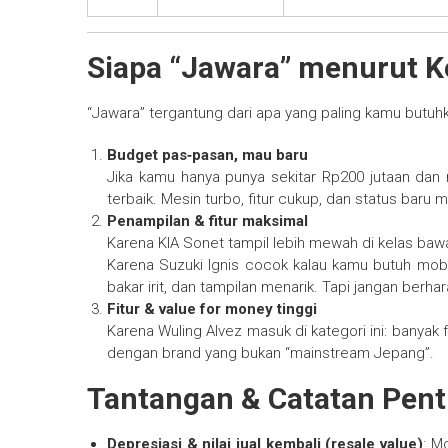
Siapa “Jawara” menurut 
“Jawara” tergantung dari apa yang paling kamu butuhk
Budget pas‑pasan, mau baru
Jika kamu hanya punya sekitar Rp200 jutaan dan
terbaik. Mesin turbo, fitur cukup, dan status ba
Penampilan & fitur maksimal
Karena KIA Sonet tampil lebih mewah di kelas b
Karena Suzuki Ignis cocok kalau kamu butuh mobil
bakar irit, dan tampilan menarik. Tapi jangan berh
Fitur & value for money tinggi
Karena Wuling Alvez masuk di kategori ini: banyak 
dengan brand yang bukan “mainstream Jepang”.
Tantangan & Catatan Pent
Depresiasi & nilai jual kembali (resale value)
: M