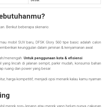
besar.
Kebutuhanmu?
an. Berikut beberapa skenario:
 mau mobil SUV baru, DFSK Glory 560 tipe basic adalah calon
ru memberikan keunggulan dalam jaminan & kenyamanan awal.
awah/menengah.
Untuk penggunaan kota & efisiensi
 yang lincah di jalanan sempit, parkir mudah, konsumsi bahan
arap ruang dan power yang besar.
fitur, harga kompetitif, menjadi opsi menarik kalau kamu nyaman
ing
obil merek non‑Jepang atau merek yang belum punya cakupan