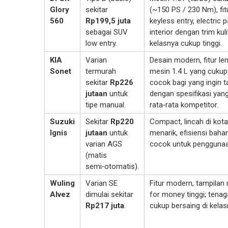
Glory
sekitar
(~150 PS / 230 Nm), fit
560
Rp199,5 juta
keyless entry, electric p
sebagai SUV
interior dengan trim kuli
low entry.
kelasnya cukup tinggi.
KIA
Varian
Desain modern, fitur le
Sonet
termurah
mesin 1.4 L yang cukup
sekitar
Rp226
cocok bagi yang ingin 
jutaan
untuk
dengan spesifikasi yan
tipe manual.
rata‑rata kompetitor.
Suzuki
Sekitar
Rp220
Compact, lincah di kota
Ignis
jutaan
untuk
menarik, efisiensi baha
varian AGS
cocok untuk penggunaa
(matis
semi‑otomatis).
Wuling
Varian SE
Fitur modern, tampilan 
Alvez
dimulai sekitar
for money tinggi; tenag
Rp217 juta
.
cukup bersaing di kelas