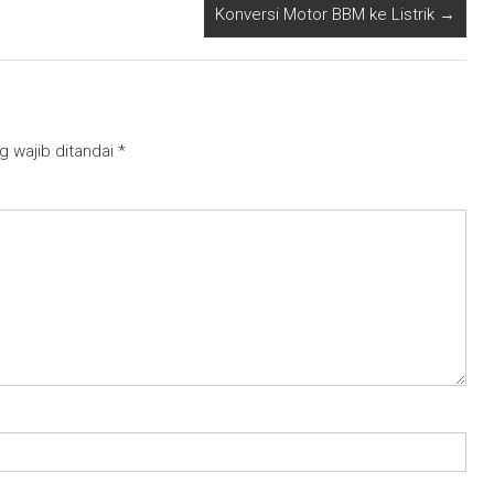
Konversi Motor BBM ke Listrik
→
g wajib ditandai
*