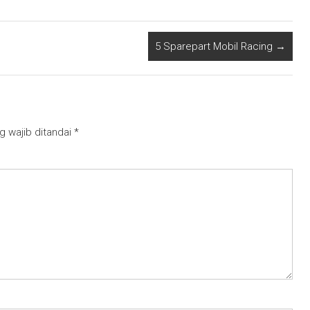
5 Sparepart Mobil Racing
→
g wajib ditandai
*