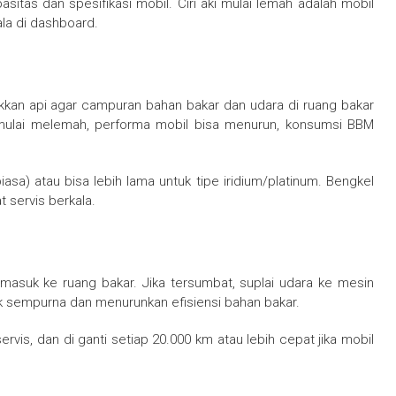
itas dan spesifikasi mobil. Ciri aki mulai lemah adalah mobil
ala di dashboard.
kan api agar campuran bahan bakar dan udara di ruang bakar
mulai melemah, performa mobil bisa menurun, konsumsi BBM
iasa) atau bisa lebih lama untuk tipe iridium/platinum. Bengkel
t servis berkala.
 masuk ke ruang bakar. Jika tersumbat, suplai udara ke mesin
 sempurna dan menurunkan efisiensi bahan bakar.
servis, dan di ganti setiap 20.000 km atau lebih cepat jika mobil