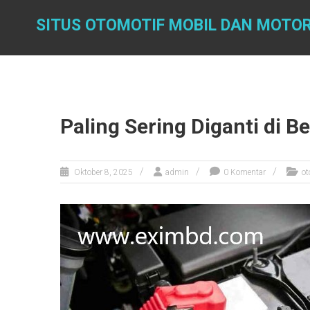
Skip
to
SITUS OTOMOTIF MOBIL DAN MOTOR
content
Paling Sering Diganti di B
Oktober 8, 2025
admin
0 Komentar
ot