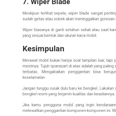
7.
Wiper Blade
Meskipun terlihat sepele, wiper blade sangat penti
sudah getas atau sobek akan meninggalkan goresan d
Wiper biasanya di ganti setahun sekali atau saat ka
yang sesuai bentuk dan ukuran kaca mobil.
Kesimpulan
Merawat mobil bukan hanya soal tampilan luar, ta
mestinya. Tujuh sparepart di atas adalah yang paling
terbatas. Mengabaikan penggantian bisa beruj
keselamatan.
Jangan tunggu rusak dulu baru ke bengkel. Lakukan 
bengkel resmi yang terjamin kualitas dan keasliannya.
Jika kamu pengguna mobil yang ingin kendaraann
melewatkan penggantian komponen-komponen ini. Mob