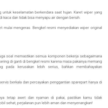
ng untuk keselamatan berkendara saat hujan. Karet wiper yang
i kaca dan tidak bisa menyapu air dengan bersih.
ret mulai mengeras. Bengkel resmi menyediakan wiper original
pi juga soal memastikan semua komponen bekerja sebagaimana
 sering di ganti di bengkel resmi karena masa pakainya memang
ung pada kerusakan lebih serius, bahkan membahayakan
servis berkala dan percayakan penggantian sparepart hanya di
ya tetap awet dan nyaman di pakai, pastikan kamu tidak
il sehat, perjalanan pun lebih aman dan menyenangkan!