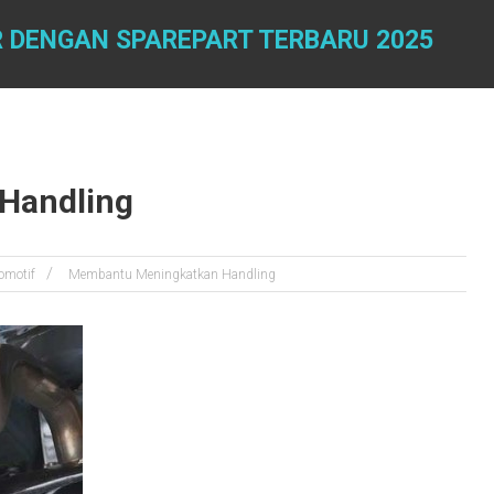
 DENGAN SPAREPART TERBARU 2025
Handling
omotif
Membantu Meningkatkan Handling