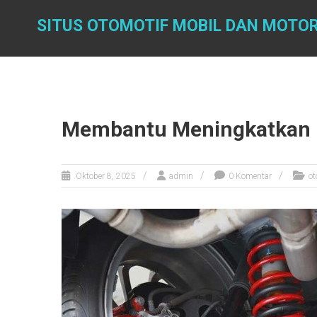
Skip
to
SITUS OTOMOTIF MOBIL DAN MOTOR
content
Membantu Meningkatkan 
Oktober 8, 2025
admin
0 Komentar
ot