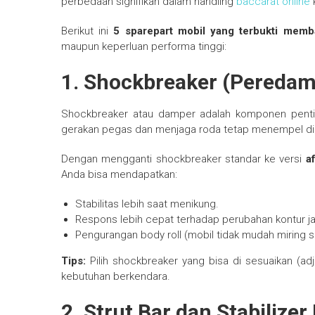
perbedaan signifikan dalam handling
baccarat online
Berikut ini
5 sparepart mobil yang terbukti memb
maupun keperluan performa tinggi:
1.
Shockbreaker (Peredam 
Shockbreaker atau damper adalah komponen penti
gerakan pegas dan menjaga roda tetap menempel di 
Dengan mengganti shockbreaker standar ke versi
a
Anda bisa mendapatkan:
Stabilitas lebih saat menikung.
Respons lebih cepat terhadap perubahan kontur ja
Pengurangan body roll (mobil tidak mudah miring s
Tips:
Pilih shockbreaker yang bisa di sesuaikan (ad
kebutuhan berkendara.
2.
Strut Bar dan Stabilizer